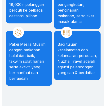
18,000+ pelanggan
pengangkutan,
bercuti ke pelbagai
penginapan,
destinasi pilihan
makanan, serta tiket
masuk utama
Pakej Mesra Muslim
Bagi tujuan
dengan makanan
keselamatan dan
halal dan baik,
kelancaran percutian,
takwim solat harian
Nuzha Travel adalah
serta aktiviti yang
agensi pelancongan
bermanfaat dan
yang sah & berdaftar
berfaedah