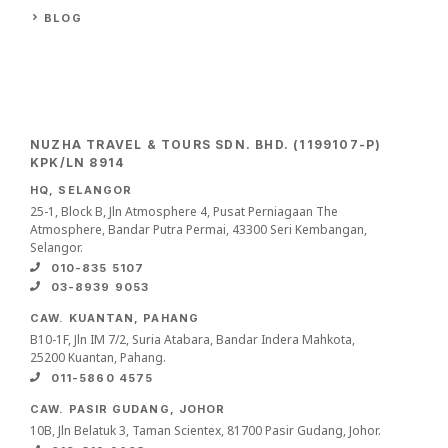
BLOG
NUZHA TRAVEL & TOURS SDN. BHD.
(1199107-P)
KPK/LN 8914
HQ, SELANGOR
25-1, Block B, Jln Atmosphere 4, Pusat Perniagaan The
Atmosphere, Bandar Putra Permai, 43300 Seri Kembangan,
Selangor.
010-835 5107
03-8939 9053
CAW. KUANTAN, PAHANG
B10-1F, Jln IM 7/2, Suria Atabara, Bandar Indera Mahkota,
25200 Kuantan, Pahang.
011-5860 4575
CAW. PASIR GUDANG, JOHOR
10B, Jln Belatuk 3, Taman Scientex, 81700 Pasir Gudang, Johor.