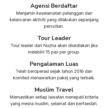
Agensi Berdaftar
Menjamin keselamatan pelanggan dan
kelancaran aktiviti yang dilakukan sepanjang
percutian.
Tour Leader
Tour leader dari Nuzha akan disediakan jika
melebihi 15 pax per group.
Pengalaman Luas
Telah beroperasi sejak tahun 2016 dan
komited menawarkan pakej yang terbaik.
Muslim Travel
Memastikan setiap lawatan menepati kriteria
yang mesra muslim, selamat dan berfaedah.