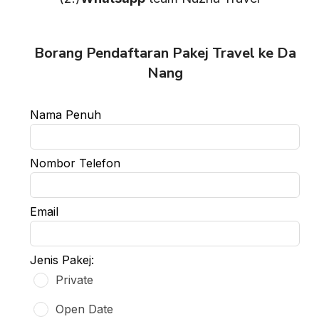
Borang Pendaftaran Pakej Travel ke Da
Nang
Leave
Nama Penuh
this
field
Nombor Telefon
blank
Email
Jenis Pakej:
Private
Open Date