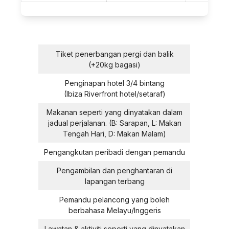
Pakej Termasuk
Tiket penerbangan pergi dan balik
(+20kg bagasi)
Penginapan hotel 3/4 bintang
(Ibiza Riverfront hotel/setaraf)
Makanan seperti yang dinyatakan dalam
jadual perjalanan. (B: Sarapan, L: Makan
Tengah Hari, D: Makan Malam)
Pengangkutan peribadi dengan pemandu
Pengambilan dan penghantaran di
lapangan terbang
Pemandu pelancong yang boleh
berbahasa Melayu/Inggeris
Lawatan & aktiviti seperti yang dinyatakan