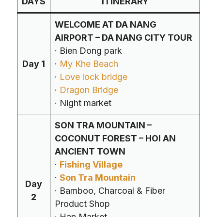
DAYS
ITINERARY
WELCOME AT DA NANG
AIRPORT – DA NANG CITY TOUR
· Bien Dong park
Day 1
·
My Khe Beach
·
Love lock bridge
·
Dragon Bridge
· Night market
SON TRA MOUNTAIN –
COCONUT FOREST – HOI AN
ANCIENT TOWN
·
Fishing Village
·
Son Tra Mountain
Day
· Bamboo, Charcoal & Fiber
2
Product Shop
· Han Market