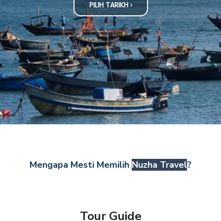
PILIH TARIKH ›
Mengapa Mesti Memilih
Nuzha Travel
?
Tour Guide