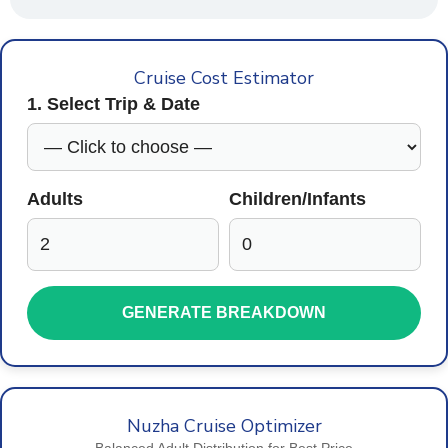
Cruise Cost Estimator
1. Select Trip & Date
Adults
Children/Infants
GENERATE BREAKDOWN
Nuzha Cruise Optimizer