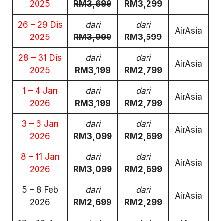
2025
RM3,699
RM3,299
26 – 29 Dis
dari
dari
AirAsia
2025
RM3,999
RM3,599
28 – 31 Dis
dari
dari
AirAsia
2025
RM3,199
RM2,799
1 – 4 Jan
dari
dari
AirAsia
2026
RM3,199
RM2,799
3 – 6 Jan
dari
dari
AirAsia
2026
RM3,099
RM2,699
8 – 11 Jan
dari
dari
AirAsia
2026
RM3,099
RM2,699
5 – 8 Feb
dari
dari
AirAsia
2026
RM2,699
RM2,299