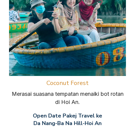
Coconut Forest
Merasai suasana tempatan menaiki bot rotan
di Hoi An.
Open Date Pakej Travel ke
Da Nang-Ba Na Hill-Hoi An