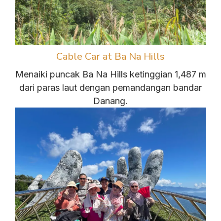
Cable Car at Ba Na Hills
Menaiki puncak Ba Na Hills ketinggian 1,487 m
dari paras laut dengan pemandangan bandar
Danang.