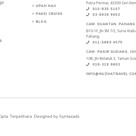
pi
Putra Permai, 43300 Seri Ke
UPAH HAJI
010-835 5107
PAKEJ CRUISE
03-8939 9053
BLOG
CAW. KUANTAN, PAHANG
B10-1F, Jln IM 7/2, Suria At
Pahang.
a.
011-5860 4575
CAW. PASIR GUDANG, JO
10B, Jln Belatuk 3, Taman Sc
018-319 9603
INFO@NUZHATRAVEL.CO
ipta Terpelihara. Designed by
Syntaxads