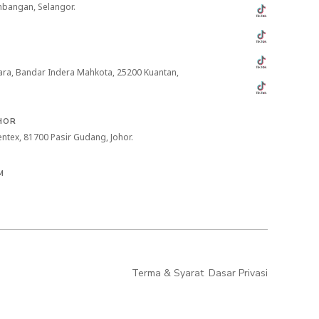
mbangan, Selangor.
abara, Bandar Indera Mahkota, 25200 Kuantan,
HOR
ientex, 81700 Pasir Gudang, Johor.
M
Terma & Syarat
Dasar Privasi