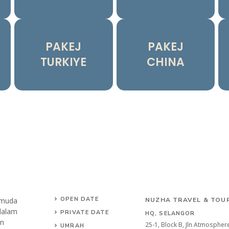
PAKEJ
PAKEJ
TURKIYE
CHINA
OPEN DATE
 muda
NUZHA TRAVEL & TOUR
dalam
PRIVATE DATE
HQ, SELANGOR
an
25-1, Block B, Jln Atmosphe
UMRAH