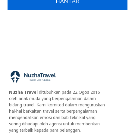
A
l
t
e
r
n
a
t
i
Nuzha Travel
ditubuhkan pada 22 Ogos 2016
v
oleh anak muda yang berpengalaman dalam
e
bidang travel. Kami komited dalam menguruskan
:
hal-hal berkaitan travel serta berpengalaman
mengendalikan emosi dan bab teknikal yang
sering dihadapi oleh agensi untuk memberikan
yang terbaik kepada para pelanggan.