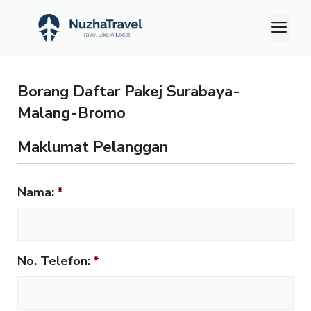
Skip
M
to
content
Borang Daftar Pakej Surabaya-
Malang-Bromo
Maklumat Pelanggan
Nama:
*
No. Telefon:
*