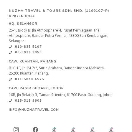
NUZHA TRAVEL & TOURS SDN. BHD.
(1199107-P)
KPK/LN 8914
HQ, SELANGOR
25-1, Block B, Jln Atmosphere 4, Pusat Perniagaan The
Atmosphere, Bandar Putra Permai, 43300 Seri Kembangan,
Selangor.
010-835 5107
03-8939 9053
CAW. KUANTAN, PAHANG
B10-1F, Jln IM 7/2, Suria Atabara, Bandar Indera Mahkota,
25200 Kuantan, Pahang.
011-5860 4575
CAW. PASIR GUDANG, JOHOR
10B, Jln Belatuk 3, Taman Scientex, 81700 Pasir Gudang, Johor.
018-319 9603
INFO@NUZHATRAVEL.COM